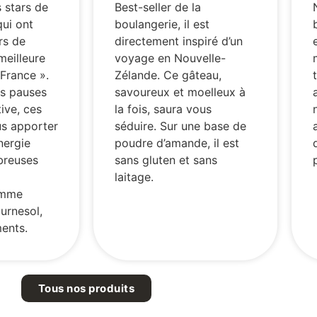
s stars de
Best-seller de la
qui ont
boulangerie, il est
ors de
directement inspiré d’un
meilleure
voyage en Nouvelle-
France ».
Zélande. Ce gâteau,
es pauses
savoureux et moelleux à
ive, ces
la fois, saura vous
us apporter
séduire. Sur une base de
nergie
poudre d’amande, il est
breuses
sans gluten et sans
laitage.
omme
ournesol,
ments.
Tous nos produits