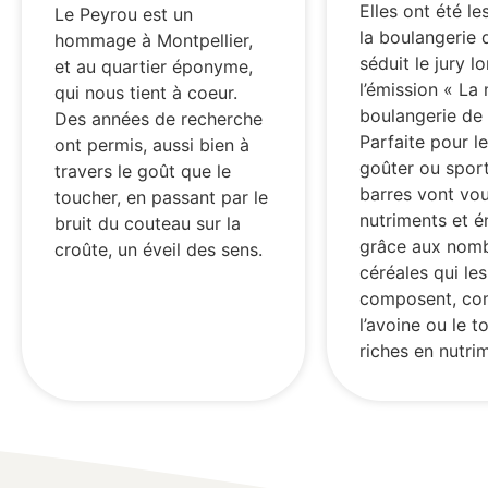
Elles ont été le
Le Peyrou est un
la boulangerie 
hommage à Montpellier,
séduit le jury l
et au quartier éponyme,
l’émission « La 
qui nous tient à coeur.
boulangerie de 
Des années de recherche
Parfaite pour l
ont permis, aussi bien à
goûter ou sport
travers le goût que le
barres vont vo
toucher, en passant par le
nutriments et é
bruit du couteau sur la
grâce aux nom
croûte, un éveil des sens.
céréales qui les
composent, c
l’avoine ou le t
riches en nutri