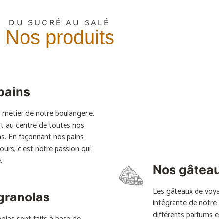
DU SUCRÉ AU SALÉ
Nos produits
pains
 métier de notre boulangerie,
est au centre de toutes nos
ns. En façonnant nos pains
jours, c’est notre passion qui
.
Nos gâtea
Les gâteaux de voya
granolas
intégrante de notre 
différents parfums e
olas sont faits à base de