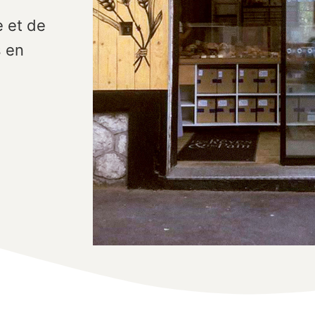
e et de
s en