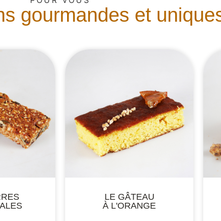
POUR VOUS
ns gourmandes et unique
RRES
LE GÂTEAU
ALES
À L'ORANGE